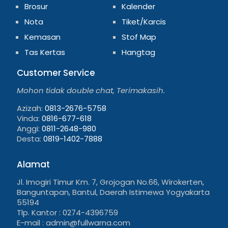
Brosur
Kalender
Nota
Tiket/Karcis
Kemasan
Stof Map
Tas Kertas
Hangtag
Customer Service
Mohon tidak double chat, Terimakasih.
Azizah:
0813-2676-5758
Vinda:
0816-677-618
Anggi:
0811-2648-980
Desta:
0819-1402-7888
Alamat
Jl. Imogiri Timur Km. 7, Grojogan No.66, Wirokerten,
Banguntapan, Bantul, Daerah Istimewa Yogyakarta
55194
Tlp. Kantor : 0274-4396759
E-mail : admin@fullwarna.com