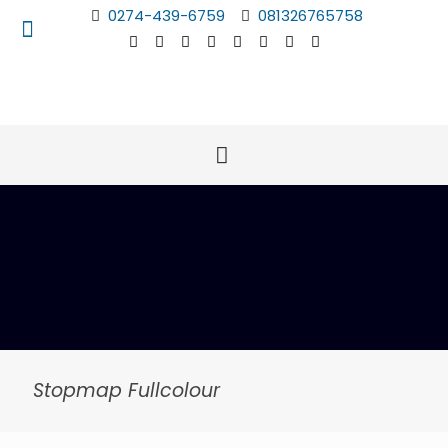
0274-439-6759
081326765758
Stopmap Fullcolour