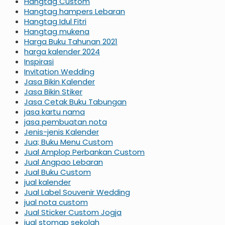
Hangtag Custom
Hangtag hampers Lebaran
Hangtag Idul Fitri
Hangtag mukena
Harga Buku Tahunan 2021
harga kalender 2024
Inspirasi
Invitation Wedding
Jasa Bikin Kalender
Jasa Bikin Stiker
Jasa Cetak Buku Tabungan
jasa kartu nama
jasa pembuatan nota
Jenis-jenis Kalender
Jua; Buku Menu Custom
Jual Amplop Perbankan Custom
Jual Angpao Lebaran
Jual Buku Custom
jual kalender
Jual Label Souvenir Wedding
jual nota custom
Jual Sticker Custom Jogja
jual stomap sekolah