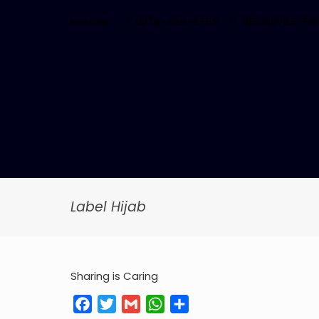
HotLine:
0274-439-6759
081326765758
Label Hijab
Sharing is Caring
Facebook
Twitter
Gmail
WhatsApp
Share