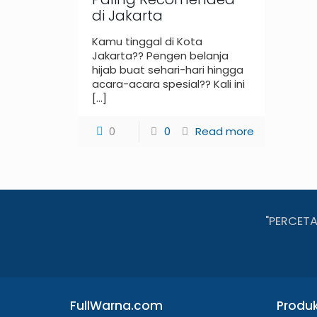
di Jakarta
Kamu tinggal di Kota
Jakarta?? Pengen belanja
hijab buat sehari-hari hingga
acara-acara spesial?? Kali ini
[…]
0
0
Read more
"PERCET
FullWarna.com
Produ