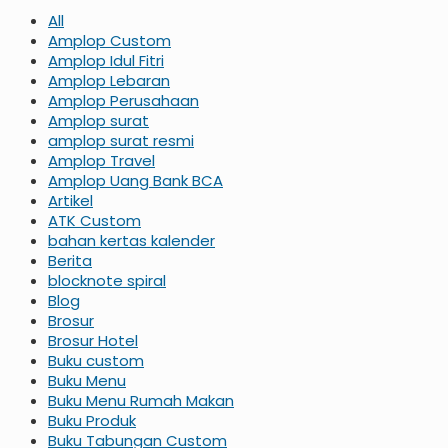
All
Amplop Custom
Amplop Idul Fitri
Amplop Lebaran
Amplop Perusahaan
Amplop surat
amplop surat resmi
Amplop Travel
Amplop Uang Bank BCA
Artikel
ATK Custom
bahan kertas kalender
Berita
blocknote spiral
Blog
Brosur
Brosur Hotel
Buku custom
Buku Menu
Buku Menu Rumah Makan
Buku Produk
Buku Tabungan Custom