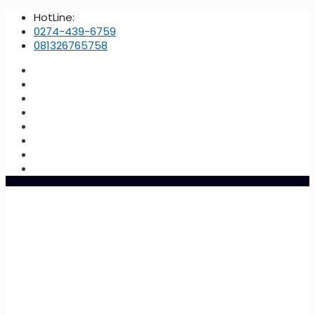
HotLine:
0274-439-6759
081326765758