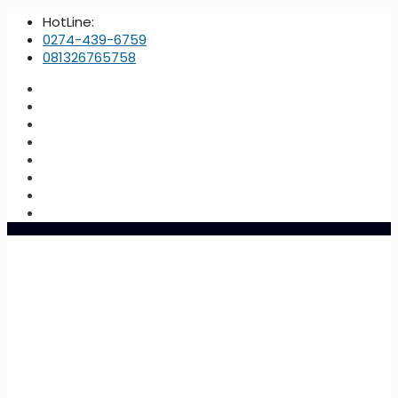
HotLine:
0274-439-6759
081326765758