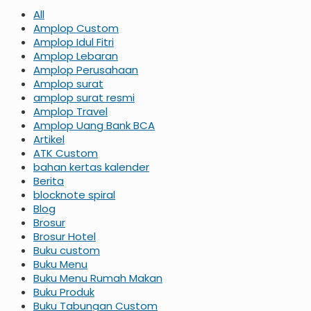
All
Amplop Custom
Amplop Idul Fitri
Amplop Lebaran
Amplop Perusahaan
Amplop surat
amplop surat resmi
Amplop Travel
Amplop Uang Bank BCA
Artikel
ATK Custom
bahan kertas kalender
Berita
blocknote spiral
Blog
Brosur
Brosur Hotel
Buku custom
Buku Menu
Buku Menu Rumah Makan
Buku Produk
Buku Tabungan Custom