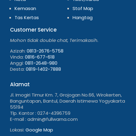
Kemasan
Stof Map
Tas Kertas
Hangtag
Customer Service
Mohon tidak double chat, Terimakasih.
Azizah:
0813-2676-5758
Vinda:
0816-677-618
Anggi:
0811-2648-980
Desta:
0819-1402-7888
Alamat
Jl. Imogiri Timur Km. 7, Grojogan No.66, Wirokerten,
Banguntapan, Bantul, Daerah Istimewa Yogyakarta
55194
Tlp. Kantor : 0274-4396759
E-mail : admin@fullwarna.com
Lokasi:
Google Map