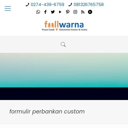
0274-439-6759
081326765758
formulir perbankan custom