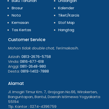
Buku Tahunan
Undangan
Brosur
Kalender
Nota
Tiket/Karcis
Kemasan
Stof Map
Tas Kertas
Hangtag
Customer Service
Mohon tidak double chat, Terimakasih.
Azizah:
0813-2676-5758
Vinda:
0816-677-618
Anggi:
0811-2648-980
Desta:
0819-1402-7888
Alamat
Jl. Imogiri Timur Km. 7, Grojogan No.66, Wirokerten,
Banguntapan, Bantul, Daerah Istimewa Yogyakarta
55194
Tlp. Kantor : 0274-4396759