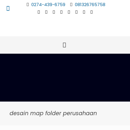
0274-439-6759
081326765758
desain map folder perusahaan