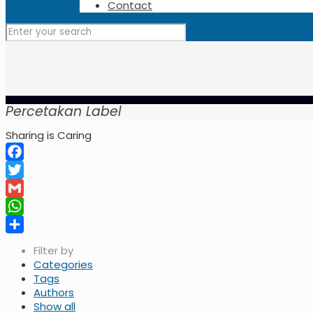
Contact
Percetakan Label
Sharing is Caring
Facebook
Twitter
Gmail
WhatsApp
Share
Filter by
Categories
Tags
Authors
Show all