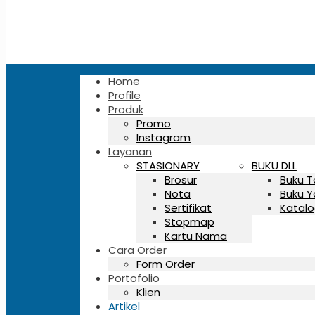
Home
Profile
Produk
Promo
Instagram
Layanan
STASIONARY
BUKU DLL
Brosur
Buku 
Nota
Buku Y
Sertifikat
Katalo
Stopmap
Kartu Nama
Cara Order
Form Order
Portofolio
Klien
Artikel