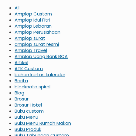
All
Amplop Custom
Amplop Idul Fitri
Amplop Lebaran
Amplop Perusahaan
Amplop surat
amplop surat resmi
Amplop Travel
Amplop Uang Bank BCA
Artikel
ATK Custom
bahan kertas kalender
Berita
blocknote spiral
Blog
Brosur
Brosur Hotel
Buku custom
Buku Menu
Buku Menu Rumah Makan
Buku Produk
Buku Tabungan Custom