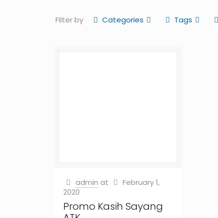
Filter by
Categories
Tags
admin
at
February 1,
2020
Promo Kasih Sayang
ATK