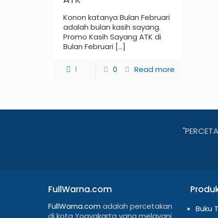
Konon katanya Bulan Februari
adalah bulan kasih sayang.
Promo Kasih Sayang ATK di
Bulan Februari
[…]
1
0
Read more
"PERCET
FullWarna.com
Produ
FullWarna.com
adalah percetakan
Buku 
di kota Yogyakarta yang melayani