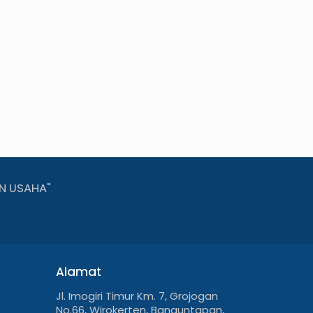
N USAHA"
Alamat
Jl. Imogiri Timur Km. 7, Grojogan
No.66, Wirokerten, Banguntapan,