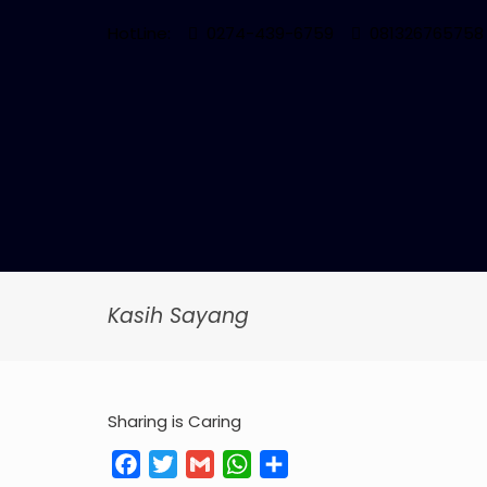
HotLine:
0274-439-6759
081326765758
Kasih Sayang
Sharing is Caring
Facebook
Twitter
Gmail
WhatsApp
Share