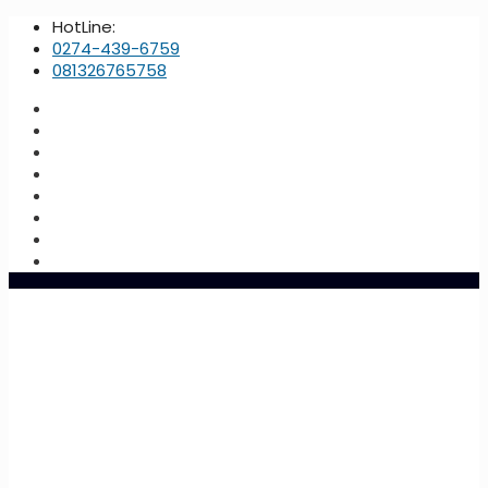
HotLine:
0274-439-6759
081326765758