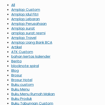
All
Amplop Custom
Amplop Idul Fitri
Amplop Lebaran
Amplop Perusahaan
Amplop surat
amplop surat resmi
Amplop Travel
Amplop Uang Bank BCA
Artikel
ATK Custom
bahan kertas kalender
Berita
blocknote spiral
Blog
Brosur
Brosur Hotel
Buku custom
Buku Menu
Buku Menu Rumah Makan
Buku Produk
Buku Tabungan Custom