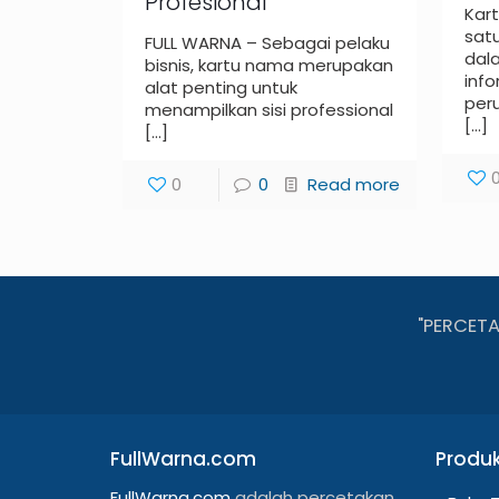
Profesional
Kar
sat
FULL WARNA – Sebagai pelaku
dal
bisnis, kartu nama merupakan
inf
alat penting untuk
per
menampilkan sisi professional
[…]
[…]
0
0
Read more
"PERCET
FullWarna.com
Produ
FullWarna.com
adalah percetakan