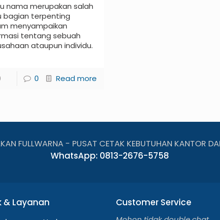
tu nama merupakan salah
u bagian terpenting
am menyampaikan
ormasi tentang sebuah
usahaan ataupun individu.
0
0
Read more
AKAN FULLWARNA - PUSAT CETAK KEBUTUHAN KANTOR DA
WhatsApp: 0813-2676-5758
k & Layanan
Customer Service
Mohon tidak double chat,