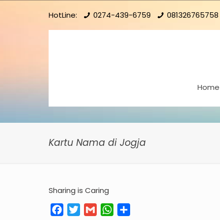
HotLine:
0274-439-6759
081326765758
Home
Kartu Nama di Jogja
Sharing is Caring
Facebook
Twitter
Gmail
WhatsApp
Share