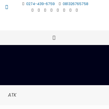
0274-439-6759
081326765758
ATK