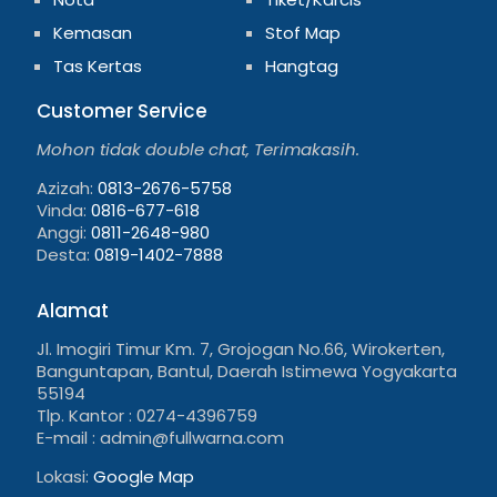
Kemasan
Stof Map
Tas Kertas
Hangtag
Customer Service
Mohon tidak double chat, Terimakasih.
Azizah:
0813-2676-5758
Vinda:
0816-677-618
Anggi:
0811-2648-980
Desta:
0819-1402-7888
Alamat
Jl. Imogiri Timur Km. 7, Grojogan No.66, Wirokerten,
Banguntapan, Bantul, Daerah Istimewa Yogyakarta
55194
Tlp. Kantor : 0274-4396759
E-mail : admin@fullwarna.com
Lokasi:
Google Map