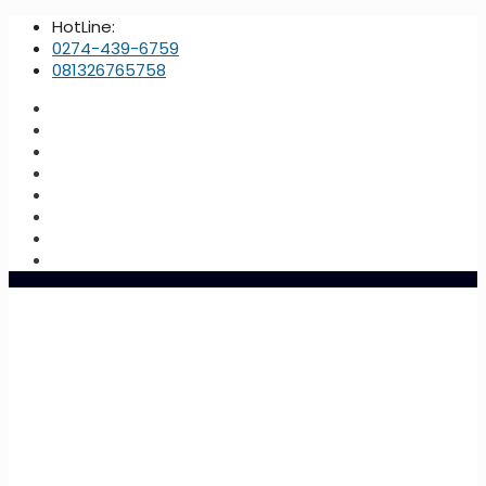
HotLine:
0274-439-6759
081326765758