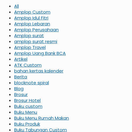
All
Amplop Custom
Amplop Idul Fitri
Amplop Lebaran
Amplop Perusahaan
Amplop surat
amplop surat resmi
Amplop Travel
Amplop Uang Bank BCA
Artikel
ATK Custom
bahan kertas kalender
Berita
blocknote spiral
Blog
Brosur
Brosur Hotel
Buku custom
Buku Menu
Buku Menu Rumah Makan
Buku Produk
Buku Tabungan Custom