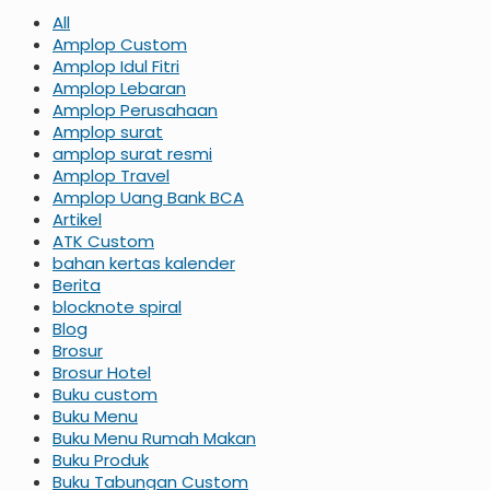
All
Amplop Custom
Amplop Idul Fitri
Amplop Lebaran
Amplop Perusahaan
Amplop surat
amplop surat resmi
Amplop Travel
Amplop Uang Bank BCA
Artikel
ATK Custom
bahan kertas kalender
Berita
blocknote spiral
Blog
Brosur
Brosur Hotel
Buku custom
Buku Menu
Buku Menu Rumah Makan
Buku Produk
Buku Tabungan Custom