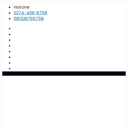
HotLine:
0274-439-6759
081326765758