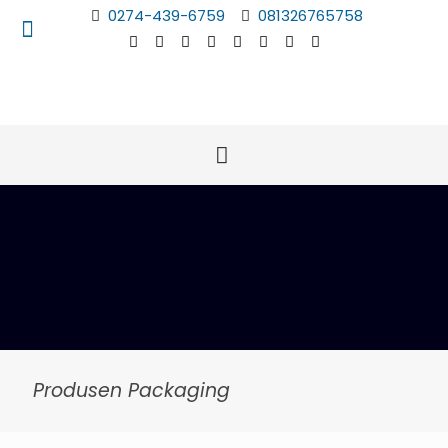
0274-439-6759
081326765758
Produsen Packaging