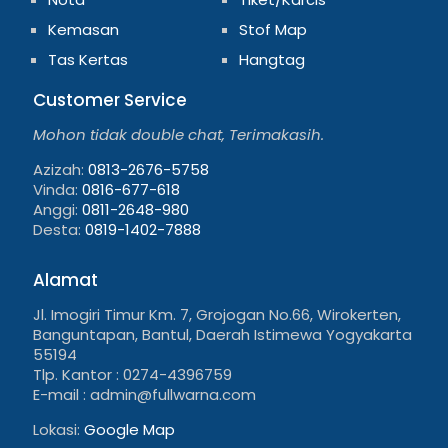
Kemasan
Stof Map
Tas Kertas
Hangtag
Customer Service
Mohon tidak double chat, Terimakasih.
Azizah:
0813-2676-5758
Vinda:
0816-677-618
Anggi:
0811-2648-980
Desta:
0819-1402-7888
Alamat
Jl. Imogiri Timur Km. 7, Grojogan No.66, Wirokerten,
Banguntapan, Bantul, Daerah Istimewa Yogyakarta
55194
Tlp. Kantor : 0274-4396759
E-mail : admin@fullwarna.com
Lokasi:
Google Map