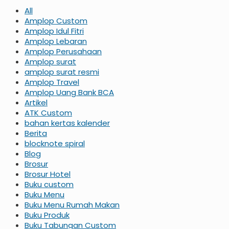
All
Amplop Custom
Amplop Idul Fitri
Amplop Lebaran
Amplop Perusahaan
Amplop surat
amplop surat resmi
Amplop Travel
Amplop Uang Bank BCA
Artikel
ATK Custom
bahan kertas kalender
Berita
blocknote spiral
Blog
Brosur
Brosur Hotel
Buku custom
Buku Menu
Buku Menu Rumah Makan
Buku Produk
Buku Tabungan Custom