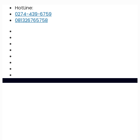
HotLine:
0274-439-6759
081326765758