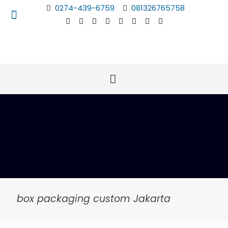
0274-439-6759
081326765758
box packaging custom Jakarta