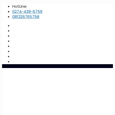
HotLine:
0274-439-6759
081326765758