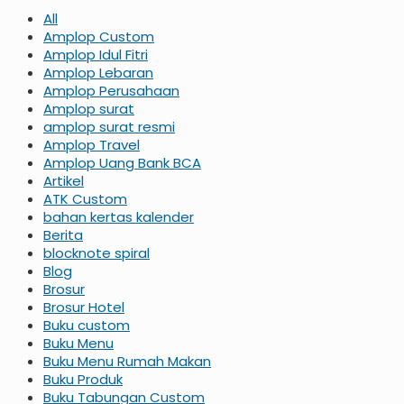
All
Amplop Custom
Amplop Idul Fitri
Amplop Lebaran
Amplop Perusahaan
Amplop surat
amplop surat resmi
Amplop Travel
Amplop Uang Bank BCA
Artikel
ATK Custom
bahan kertas kalender
Berita
blocknote spiral
Blog
Brosur
Brosur Hotel
Buku custom
Buku Menu
Buku Menu Rumah Makan
Buku Produk
Buku Tabungan Custom