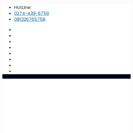
HotLine:
0274-439-6759
081326765758