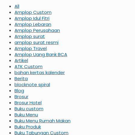
All
Amplop Custom
Amplop Idul Fitri
Amplop Lebaran
Amplop Perusahaan
Amplop surat
amplop surat resmi
Amplop Travel
Amplop Uang Bank BCA
Artikel
ATK Custom
bahan kertas kalender
Berita
blocknote spiral
Blog
Brosur
Brosur Hotel
Buku custom
Buku Menu
Buku Menu Rumah Makan
Buku Produk
Buku Tabungan Custom