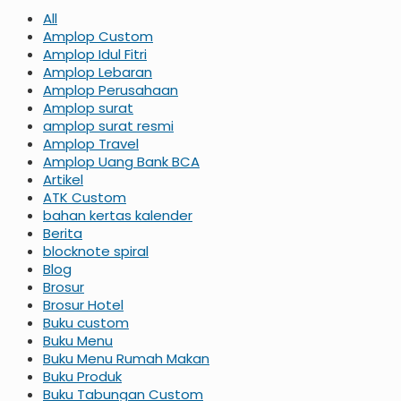
All
Amplop Custom
Amplop Idul Fitri
Amplop Lebaran
Amplop Perusahaan
Amplop surat
amplop surat resmi
Amplop Travel
Amplop Uang Bank BCA
Artikel
ATK Custom
bahan kertas kalender
Berita
blocknote spiral
Blog
Brosur
Brosur Hotel
Buku custom
Buku Menu
Buku Menu Rumah Makan
Buku Produk
Buku Tabungan Custom