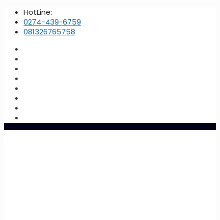
HotLine:
0274-439-6759
081326765758