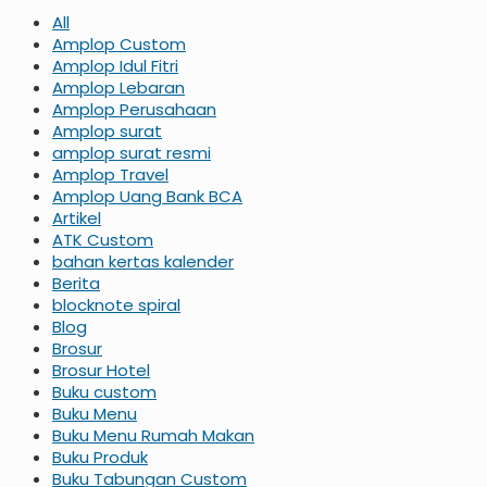
All
Amplop Custom
Amplop Idul Fitri
Amplop Lebaran
Amplop Perusahaan
Amplop surat
amplop surat resmi
Amplop Travel
Amplop Uang Bank BCA
Artikel
ATK Custom
bahan kertas kalender
Berita
blocknote spiral
Blog
Brosur
Brosur Hotel
Buku custom
Buku Menu
Buku Menu Rumah Makan
Buku Produk
Buku Tabungan Custom