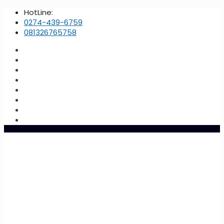
HotLine:
0274-439-6759
081326765758