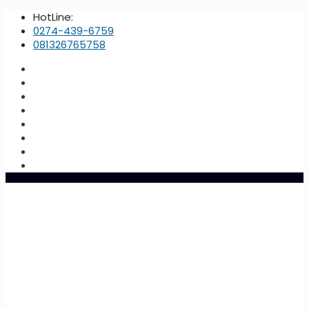
HotLine:
0274-439-6759
081326765758