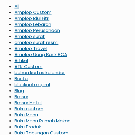
All
Amplop Custom
Amplop Idul Fitri
Amplop Lebaran
Amplop Perusahaan
Amplop surat
amplop surat resmi
Amplop Travel
Amplop Uang Bank BCA
Artikel
ATK Custom
bahan kertas kalender
Berita
blocknote spiral
Blog
Brosur
Brosur Hotel
Buku custom
Buku Menu
Buku Menu Rumah Makan
Buku Produk
Buku Tabungan Custom