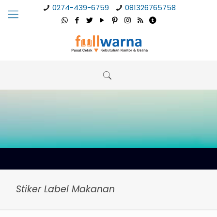
0274-439-6759
081326765758
Stiker Label Makanan