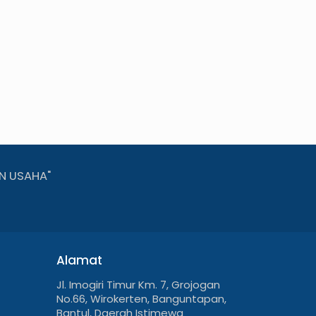
N USAHA"
Alamat
Jl. Imogiri Timur Km. 7, Grojogan
No.66, Wirokerten, Banguntapan,
Bantul, Daerah Istimewa