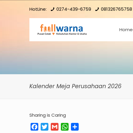
HotLine:
0274-439-6759
081326765758
Home
Kalender Meja Perusahaan 2026
Sharing is Caring
Facebook
Twitter
Gmail
WhatsApp
Share