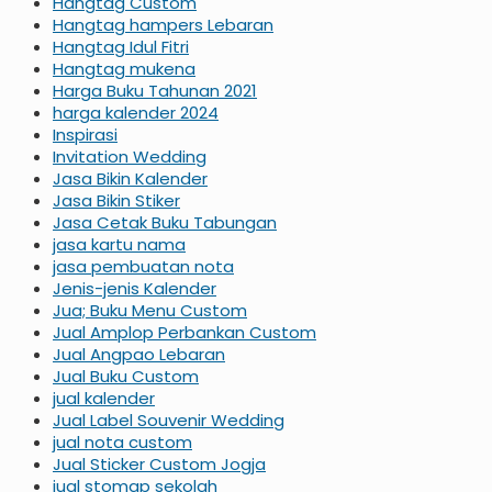
Hangtag Custom
Hangtag hampers Lebaran
Hangtag Idul Fitri
Hangtag mukena
Harga Buku Tahunan 2021
harga kalender 2024
Inspirasi
Invitation Wedding
Jasa Bikin Kalender
Jasa Bikin Stiker
Jasa Cetak Buku Tabungan
jasa kartu nama
jasa pembuatan nota
Jenis-jenis Kalender
Jua; Buku Menu Custom
Jual Amplop Perbankan Custom
Jual Angpao Lebaran
Jual Buku Custom
jual kalender
Jual Label Souvenir Wedding
jual nota custom
Jual Sticker Custom Jogja
jual stomap sekolah