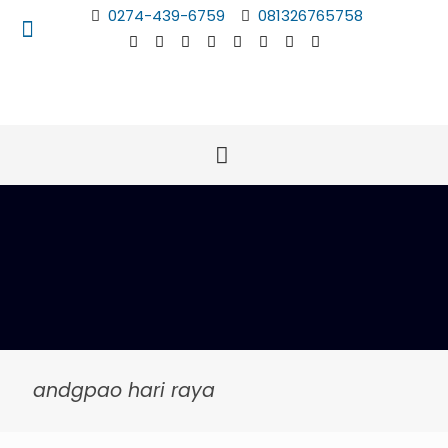
0274-439-6759
081326765758
andgpao hari raya