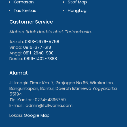
Kemasan
Stof Map
Tas Kertas
Hangtag
Customer Service
Mohon tidak double chat, Terimakasih.
Azizah:
0813-2676-5758
Vinda:
0816-677-618
Anggi:
0811-2648-980
Desta:
0819-1402-7888
Alamat
Jl. Imogiri Timur Km. 7, Grojogan No.66, Wirokerten,
Banguntapan, Bantul, Daerah Istimewa Yogyakarta
55194
Tlp. Kantor : 0274-4396759
E-mail : admin@fullwarna.com
Lokasi:
Google Map