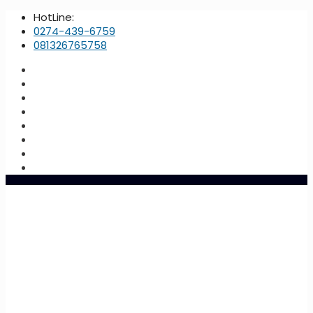
HotLine:
0274-439-6759
081326765758