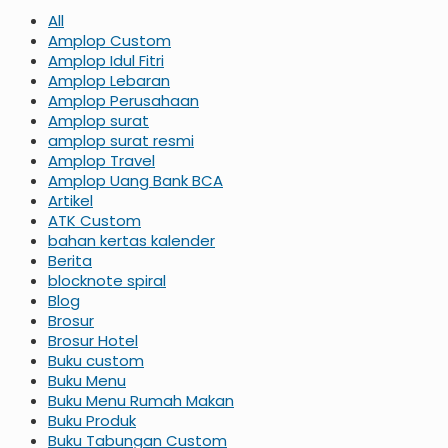
All
Amplop Custom
Amplop Idul Fitri
Amplop Lebaran
Amplop Perusahaan
Amplop surat
amplop surat resmi
Amplop Travel
Amplop Uang Bank BCA
Artikel
ATK Custom
bahan kertas kalender
Berita
blocknote spiral
Blog
Brosur
Brosur Hotel
Buku custom
Buku Menu
Buku Menu Rumah Makan
Buku Produk
Buku Tabungan Custom