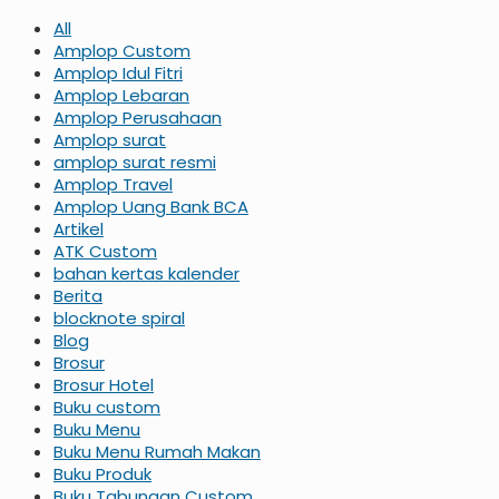
All
Amplop Custom
Amplop Idul Fitri
Amplop Lebaran
Amplop Perusahaan
Amplop surat
amplop surat resmi
Amplop Travel
Amplop Uang Bank BCA
Artikel
ATK Custom
bahan kertas kalender
Berita
blocknote spiral
Blog
Brosur
Brosur Hotel
Buku custom
Buku Menu
Buku Menu Rumah Makan
Buku Produk
Buku Tabungan Custom