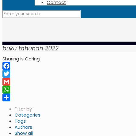
Contact
buku tahunan 2022
Sharing is Caring
Facebook
Twitter
Gmail
WhatsApp
Share
Filter by
Categories
Tags
Authors
Show all