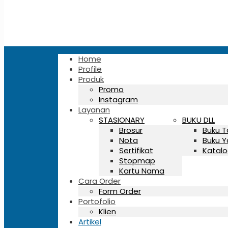
Home
Profile
Produk
Promo
Instagram
Layanan
STASIONARY
BUKU DLL
Brosur
Buku 
Nota
Buku Y
Sertifikat
Katalo
Stopmap
Kartu Nama
Cara Order
Form Order
Portofolio
Klien
Artikel