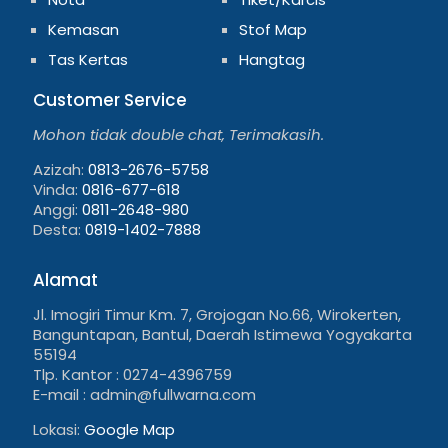
Kemasan
Stof Map
Tas Kertas
Hangtag
Customer Service
Mohon tidak double chat, Terimakasih.
Azizah:
0813-2676-5758
Vinda:
0816-677-618
Anggi:
0811-2648-980
Desta:
0819-1402-7888
Alamat
Jl. Imogiri Timur Km. 7, Grojogan No.66, Wirokerten,
Banguntapan, Bantul, Daerah Istimewa Yogyakarta
55194
Tlp. Kantor : 0274-4396759
E-mail : admin@fullwarna.com
Lokasi:
Google Map