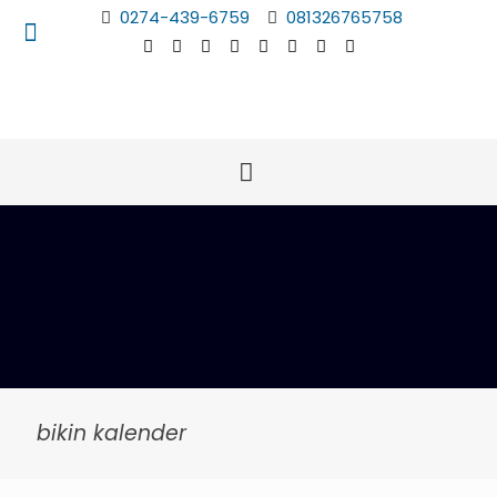
0274-439-6759
081326765758
bikin kalender