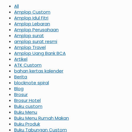
All
Amplop Custom
Amplop Idul Fitri
Amplop Lebaran
Amplop Perusahaan
Amplop surat
amplop surat resmi
Amplop Travel
Amplop Uang Bank BCA
Artikel
ATK Custom
bahan kertas kalender
Berita
blocknote spiral
Blog
Brosur
Brosur Hotel
Buku custom
Buku Menu
Buku Menu Rumah Makan
Buku Produk
Buku Tabungan Custom