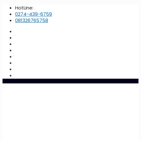
HotLine:
0274-439-6759
081326765758