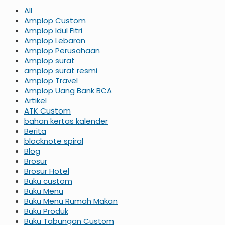
All
Amplop Custom
Amplop Idul Fitri
Amplop Lebaran
Amplop Perusahaan
Amplop surat
amplop surat resmi
Amplop Travel
Amplop Uang Bank BCA
Artikel
ATK Custom
bahan kertas kalender
Berita
blocknote spiral
Blog
Brosur
Brosur Hotel
Buku custom
Buku Menu
Buku Menu Rumah Makan
Buku Produk
Buku Tabungan Custom