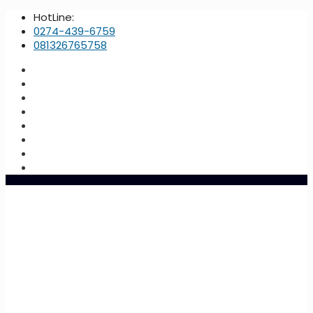
HotLine:
0274-439-6759
081326765758