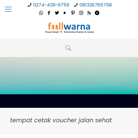
0274-439-6759
081326765758
tempat cetak voucher jalan sehat