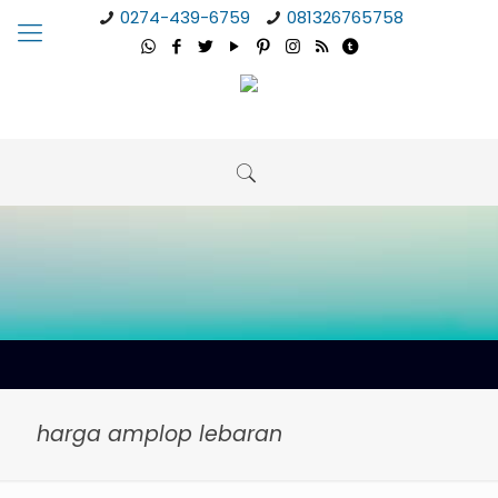
0274-439-6759
081326765758
harga amplop lebaran