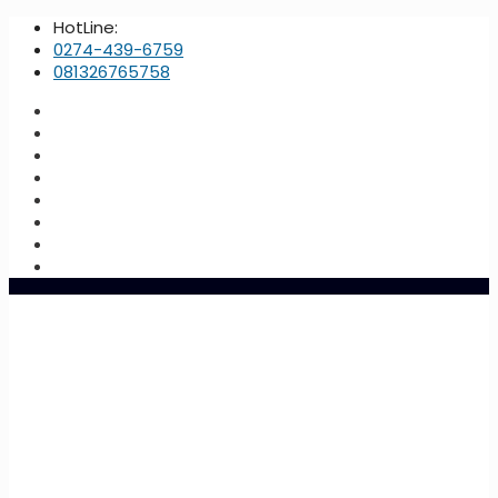
HotLine:
0274-439-6759
081326765758