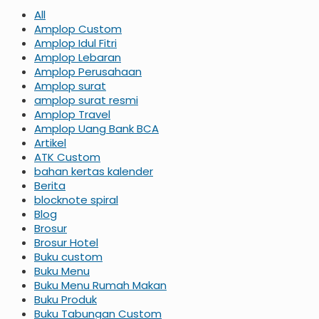
All
Amplop Custom
Amplop Idul Fitri
Amplop Lebaran
Amplop Perusahaan
Amplop surat
amplop surat resmi
Amplop Travel
Amplop Uang Bank BCA
Artikel
ATK Custom
bahan kertas kalender
Berita
blocknote spiral
Blog
Brosur
Brosur Hotel
Buku custom
Buku Menu
Buku Menu Rumah Makan
Buku Produk
Buku Tabungan Custom