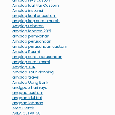
amplop HVS custom
Amplop Idul Fitri Custom
Amplop instansi
amplop kantor custom
amplop kop surat murah
Amplop Lebaran
amplop lenaran 2021
amplop pernikahan
Amplop perusahaan
amplop perusahaan custom
Amplop Resmi
amplop surat perusahaan
amplop surat resmi
Amplop THR
Amplop Tour Planning
amplop travel
Amplop Uang Bank
andgpao hari raya
angpao custom
angpao idul fitri
angpao lebaran
Area Cetak
AREA CETAK 58