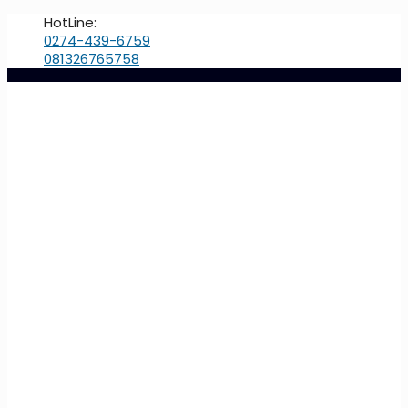
HotLine:
0274-439-6759
081326765758