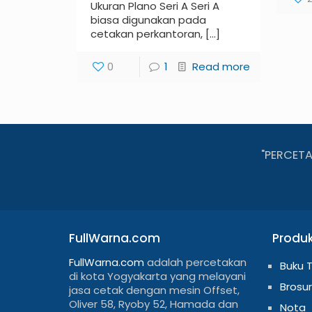
Ukuran Plano Seri A Seri A
biasa digunakan pada
cetakan perkantoran,
[…]
0
1
Read more
"PERCET
FullWarna.com
Produ
FullWarna.com
adalah percetakan
Buku 
di kota Yogyakarta yang melayani
Brosur
jasa cetak dengan mesin Offset,
Oliver 58, Ryoby 52, Hamada dan
Nota