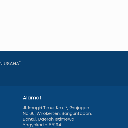
N USAHA"
Alamat
Jl. Imogiri Timur Km. 7, Grojogan
No.66, Wirokerten, Banguntapan,
Bantul, Daerah Istimewa
Yogyakarta 55194