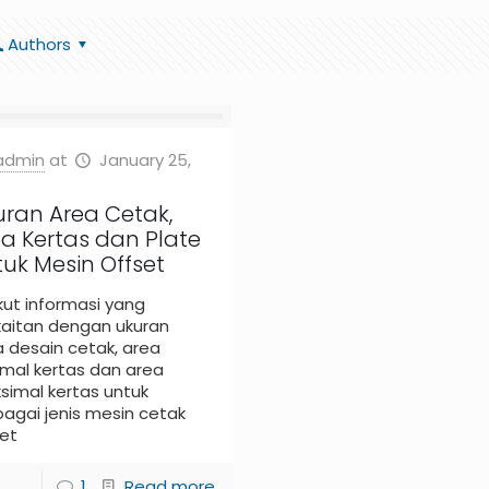
Authors
admin
at
January 25,
uran Area Cetak,
a Kertas dan Plate
uk Mesin Offset
kut informasi yang
kaitan dengan ukuran
 desain cetak, area
imal kertas dan area
simal kertas untuk
agai jenis mesin cetak
et
2
1
Read more