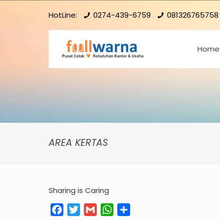
HotLine:
0274-439-6759
081326765758
Home
AREA KERTAS
Sharing is Caring
Facebook
Twitter
Gmail
WhatsApp
Share