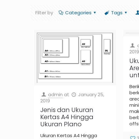
Filter by
Categories
Tags
2019
Uk
Are
unt
Beri
ber
admin
at
January 25,
area
2019
min
Jenis dan Ukuran
mak
Kertas A4 Hingga
berb
Ukuran Plano
offs
Ukuran Kertas A4 Hingga