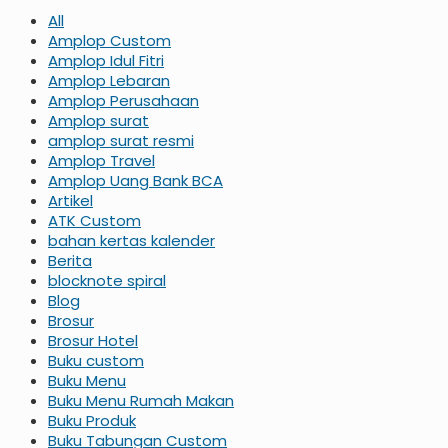
All
Amplop Custom
Amplop Idul Fitri
Amplop Lebaran
Amplop Perusahaan
Amplop surat
amplop surat resmi
Amplop Travel
Amplop Uang Bank BCA
Artikel
ATK Custom
bahan kertas kalender
Berita
blocknote spiral
Blog
Brosur
Brosur Hotel
Buku custom
Buku Menu
Buku Menu Rumah Makan
Buku Produk
Buku Tabungan Custom