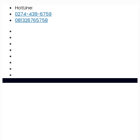
HotLine:
0274-439-6759
081326765758