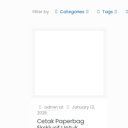
Filter by
Categories
Tags
admin
at
January 13,
2026
Cetak Paperbag
Eksklusif Untuk