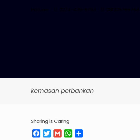
HotLine:
0274-439-6759
081326765758
kemasan perbankan
Sharing is Caring
Facebook
Twitter
Gmail
WhatsApp
Share