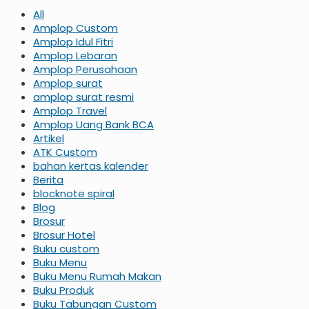
All
Amplop Custom
Amplop Idul Fitri
Amplop Lebaran
Amplop Perusahaan
Amplop surat
amplop surat resmi
Amplop Travel
Amplop Uang Bank BCA
Artikel
ATK Custom
bahan kertas kalender
Berita
blocknote spiral
Blog
Brosur
Brosur Hotel
Buku custom
Buku Menu
Buku Menu Rumah Makan
Buku Produk
Buku Tabungan Custom