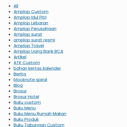
All
Amplop Custom
Amplop Idul Fitri
Amplop Lebaran
Amplop Perusahaan
Amplop surat
amplop surat resmi
Amplop Travel
Amplop Uang Bank BCA
Artikel
ATK Custom
bahan kertas kalender
Berita
blocknote spiral
Blog
Brosur
Brosur Hotel
Buku custom
Buku Menu
Buku Menu Rumah Makan
Buku Produk
Buku Tabungan Custom