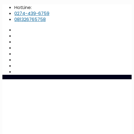
HotLine:
0274-439-6759
081326765758