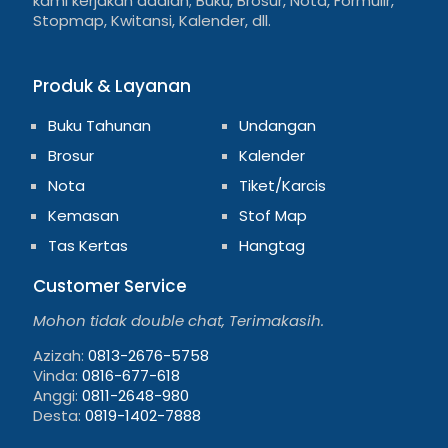
kami kerjakan adalah; Buku, Brosur, Nota, Formulir,
Stopmap, Kwitansi, Kalender, dll.
Produk & Layanan
Buku Tahunan
Undangan
Brosur
Kalender
Nota
Tiket/Karcis
Kemasan
Stof Map
Tas Kertas
Hangtag
Customer Service
Mohon tidak double chat, Terimakasih.
Azizah:
0813-2676-5758
Vinda:
0816-677-618
Anggi:
0811-2648-980
Desta:
0819-1402-7888