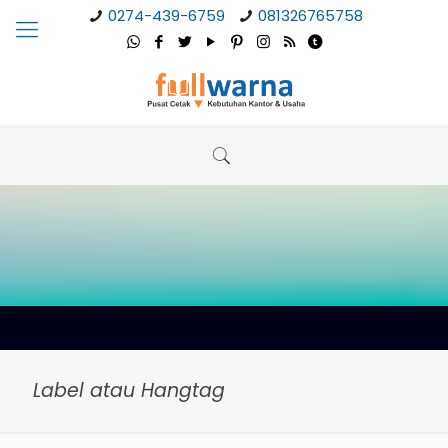
0274-439-6759
081326765758
Label atau Hangtag