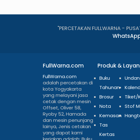
"PERCETAKAN FULLWARNA - PUSA
WhatsApp
FullWarna.com
Produk & Laya
FullWarna.com
Buku
Undan
adalah percetakan di
Tahunan
Kalen
kota Yogyakarta
yang melayani jasa
Brosur
Tiket/
cetak dengan mesin
Nota
Stof 
Offset, Oliver 58,
Ryoby 52, Hamada
Kemasan
Hangt
dan mesin penunjang
Tas
lainya, Jenis cetakan
yang dapat kami
Kertas
kerjakan adalah; Buku,