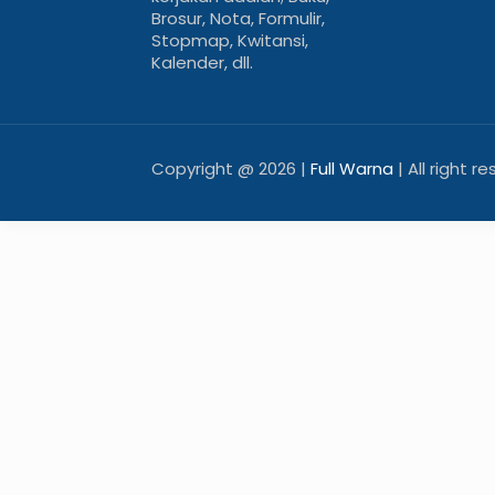
Brosur, Nota, Formulir,
Stopmap, Kwitansi,
Kalender, dll.
Copyright @
2026 |
Full Warna
| All right r