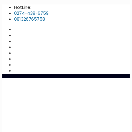
HotLine:
0274-439-6759
081326765758