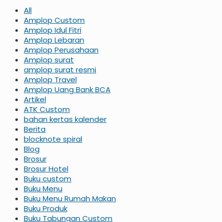
All
Amplop Custom
Amplop Idul Fitri
Amplop Lebaran
Amplop Perusahaan
Amplop surat
amplop surat resmi
Amplop Travel
Amplop Uang Bank BCA
Artikel
ATK Custom
bahan kertas kalender
Berita
blocknote spiral
Blog
Brosur
Brosur Hotel
Buku custom
Buku Menu
Buku Menu Rumah Makan
Buku Produk
Buku Tabungan Custom