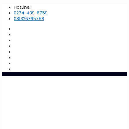
HotLine:
0274-439-6759
081326765758