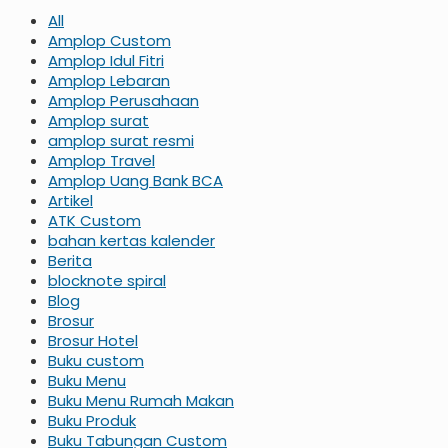
All
Amplop Custom
Amplop Idul Fitri
Amplop Lebaran
Amplop Perusahaan
Amplop surat
amplop surat resmi
Amplop Travel
Amplop Uang Bank BCA
Artikel
ATK Custom
bahan kertas kalender
Berita
blocknote spiral
Blog
Brosur
Brosur Hotel
Buku custom
Buku Menu
Buku Menu Rumah Makan
Buku Produk
Buku Tabungan Custom