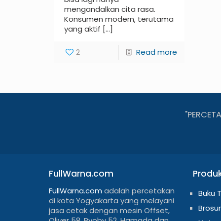
mengandalkan cita rasa.
Konsumen modern, terutama
yang aktif
[…]
2
Read more
"PERCET
FullWarna.com
Produ
FullWarna.com
adalah percetakan
Buku 
di kota Yogyakarta yang melayani
Brosur
jasa cetak dengan mesin Offset,
Oliver 58, Ryoby 52, Hamada dan