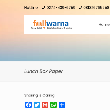
HotLine:
0274-439-6759
081326765758
Home
Lunch Box Paper
Sharing is Caring
Facebook
Twitter
Gmail
WhatsApp
Share