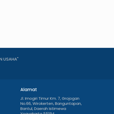
N USAHA"
Alamat
Jl. Imogiri Timur Km. 7, Grojogan
No.66, Wirokerten, Banguntapan,
Bantul, Daerah Istimewa
Yogyakarta 55194