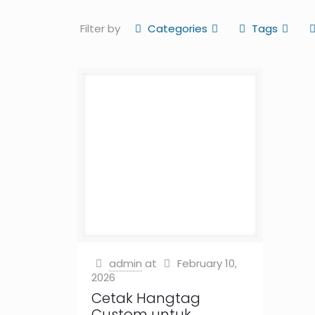
Filter by
Categories
Tags
admin
at
February 10,
2026
Cetak Hangtag
Custom untuk