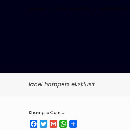
HotLine:
0274-439-6759
081326765758
label hampers eksklusif
Sharing is Caring
Facebook
Twitter
Gmail
WhatsApp
Share