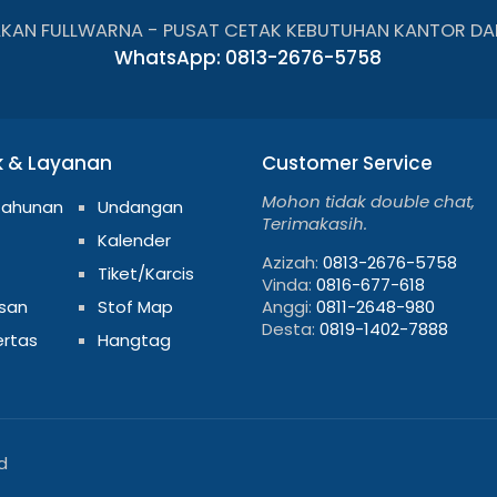
AKAN FULLWARNA - PUSAT CETAK KEBUTUHAN KANTOR DA
WhatsApp: 0813-2676-5758
k & Layanan
Customer Service
Mohon tidak double chat,
Tahunan
Undangan
Terimakasih.
Kalender
Azizah:
0813-2676-5758
Tiket/Karcis
Vinda:
0816-677-618
san
Stof Map
Anggi:
0811-2648-980
Desta:
0819-1402-7888
ertas
Hangtag
d