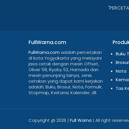
"PERCET
FullWarna.com
Produ
FullWarna.com
adalah percetakan
Buku 
di kota Yogyakarta yang melayani
Brosur
jasa cetak dengan mesin Offset,
Oliver 58, Ryoby 52, Hamada dan
Nota
mesin penunjang lainya, Jenis
Kema
cetakan yang dapat kami kerjakan
adalah; Buku, Brosur, Nota, Formulir,
Tas K
Stopmap, Kwitansi, Kalender, dll.
Copyright @
2026 |
Full Warna
| All right reserve