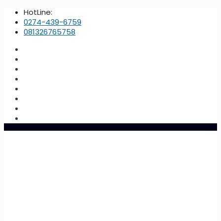
HotLine:
0274-439-6759
081326765758