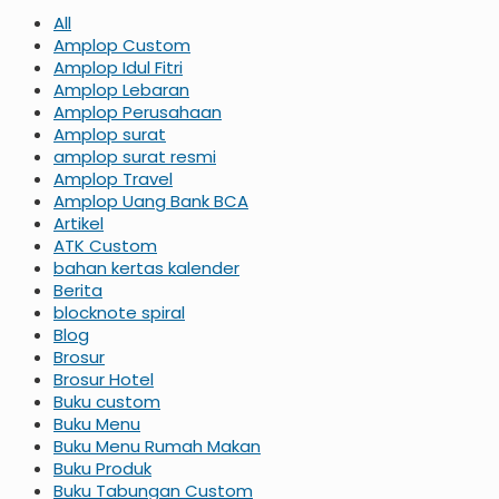
All
Amplop Custom
Amplop Idul Fitri
Amplop Lebaran
Amplop Perusahaan
Amplop surat
amplop surat resmi
Amplop Travel
Amplop Uang Bank BCA
Artikel
ATK Custom
bahan kertas kalender
Berita
blocknote spiral
Blog
Brosur
Brosur Hotel
Buku custom
Buku Menu
Buku Menu Rumah Makan
Buku Produk
Buku Tabungan Custom