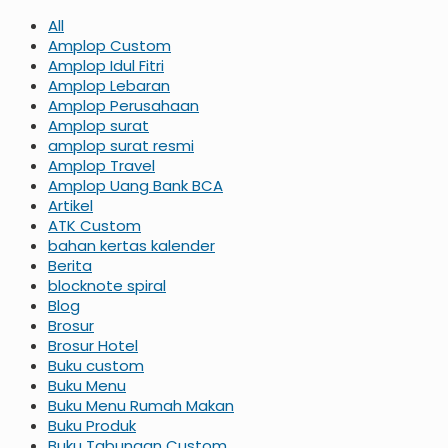
All
Amplop Custom
Amplop Idul Fitri
Amplop Lebaran
Amplop Perusahaan
Amplop surat
amplop surat resmi
Amplop Travel
Amplop Uang Bank BCA
Artikel
ATK Custom
bahan kertas kalender
Berita
blocknote spiral
Blog
Brosur
Brosur Hotel
Buku custom
Buku Menu
Buku Menu Rumah Makan
Buku Produk
Buku Tabungan Custom