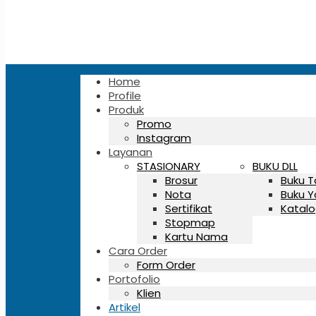
Home
Profile
Produk
Promo
Instagram
Layanan
STASIONARY
BUKU DLL
Brosur
Buku 
Nota
Buku Y
Sertifikat
Katalo
Stopmap
Kartu Nama
Cara Order
Form Order
Portofolio
Klien
Artikel