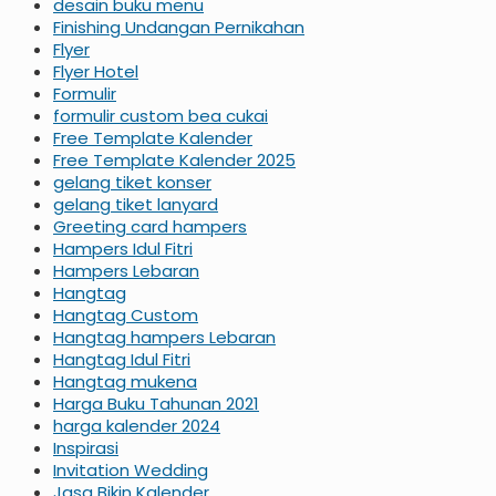
desain buku menu
Finishing Undangan Pernikahan
Flyer
Flyer Hotel
Formulir
formulir custom bea cukai
Free Template Kalender
Free Template Kalender 2025
gelang tiket konser
gelang tiket lanyard
Greeting card hampers
Hampers Idul Fitri
Hampers Lebaran
Hangtag
Hangtag Custom
Hangtag hampers Lebaran
Hangtag Idul Fitri
Hangtag mukena
Harga Buku Tahunan 2021
harga kalender 2024
Inspirasi
Invitation Wedding
Jasa Bikin Kalender