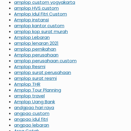
amplop custom yogyakarta
amplop HVS custom
Amplop Idul Fitri Custom
Amplop instansi
amplop kantor custom
amplop kop surat murah
Amplop Lebaran
amplop lenaran 2021
amplop pernikahan
Amplop perusahaan
amplop perusahaan custom
Amplop Resmi
amplop surat perusahaan
amplop surat resmi
Amplop THR
Amplop Tour Planning
amplop travel
Amplop Uang Bank
andgpao hari raya
angpao custom
angpao idul fitri
angpao lebaran
Area Cetak