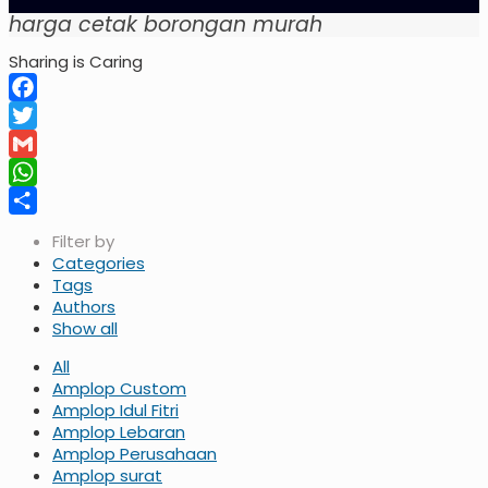
harga cetak borongan murah
Sharing is Caring
Facebook
Twitter
Gmail
WhatsApp
Share
Filter by
Categories
Tags
Authors
Show all
All
Amplop Custom
Amplop Idul Fitri
Amplop Lebaran
Amplop Perusahaan
Amplop surat