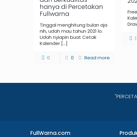
202
hanya di Percetakan
Fre
Fullwarna
Kale
Draw
Tinggal menghitung bulan aja
nih, udah mau tahun 2021 lo.
Udah nyiapin buat Cetak
Kalender
[…]
0
0
Read more
"PERCET
FullWarna.com
Produ