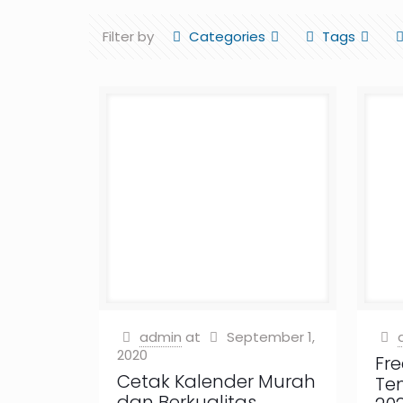
Filter by
Categories
Tags
admin
at
September 1,
2020
Fr
Cetak Kalender Murah
Te
dan Berkualitas